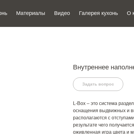
онь
Материалы
Видео
Галерея кухонь
О 
Внутреннее наполн
Задать вопрос
L-Box – это система разде
оснащения выдвижных и в
располагаются с отступами
результате чего получаетс
оживленная игра цвета и 